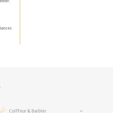
onner.
liances
E
Coiffeur & Barbier