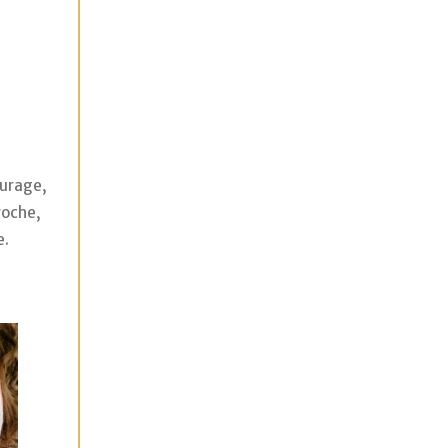
ourage,
proche,
e.