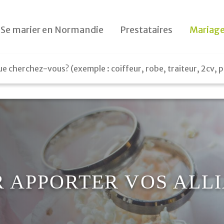
Le jour J
Se marier en Normandie
Prestataires
Mariage
Préparatifs
Le lendemain
Cadeaux
R APPORTER VOS ALLI