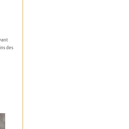
vant
ins des