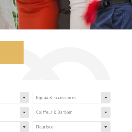
Bijoux & accessoires
Coiffeur & Barbier
Fleuriste