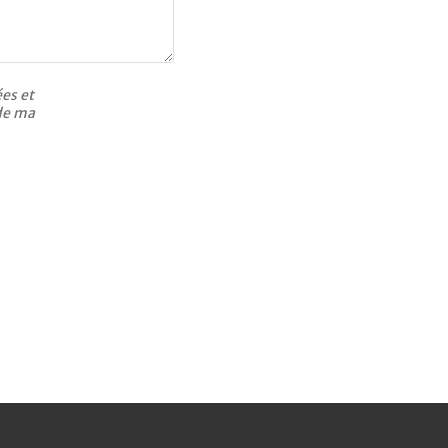
ées et
 de ma