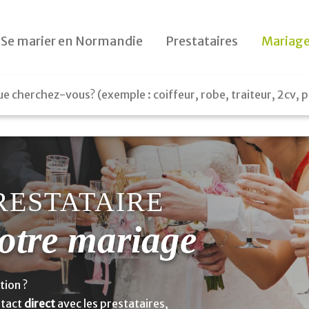
Le jour J
Se marier en Normandie
Prestataires
Mariage
Préparatifs
Le lendemain
Cadeaux
RESTATAIRE
otre mariage
tion ?
ntact
direct
avec les prestataires,