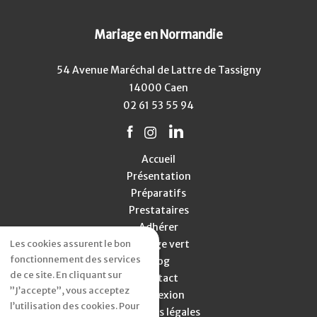
Mariage en Normandie
54 Avenue Maréchal de Lattre de Tassigny
14000 Caen
02 61 53 55 94
Accueil
Présentation
Préparatifs
Prestataires
Adhérer
Les cookies assurent le bon
Mariage vert
fonctionnement des services
Blog
de ce site. En cliquant sur
Contact
”J’accepte”, vous acceptez
Connexion
l’utilisation des cookies. Pour
Mentions légales