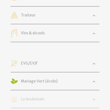
Traiteur
Vins & alcools
EVG/EVJF
Mariage Vert (écolo)
Le lendemain