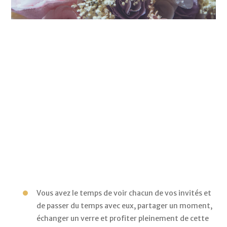
exclusif 
pour 
vos 
proches, 
et 
donne 
un 
côté 
intime 
et 
privilégié 
à 
votre 
entourage. 
Vous avez le temps de voir chacun de vos invités et 
de passer du temps avec eux, partager un moment, 
échanger un verre et profiter pleinement de cette 