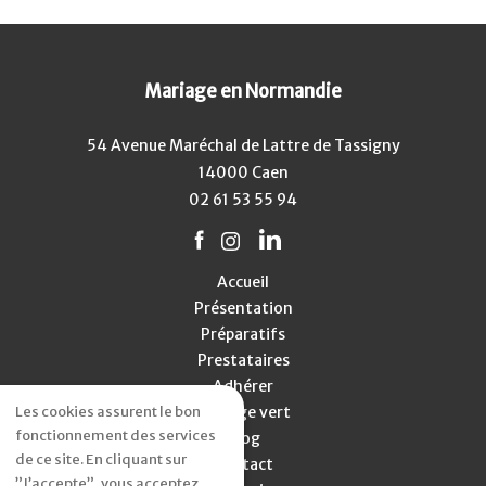
Mariage en Normandie
54 Avenue Maréchal de Lattre de Tassigny
14000 Caen
02 61 53 55 94
Accueil
Présentation
Préparatifs
Prestataires
Adhérer
Les cookies assurent le bon
Mariage vert
fonctionnement des services
Blog
de ce site. En cliquant sur
Contact
”J’accepte”, vous acceptez