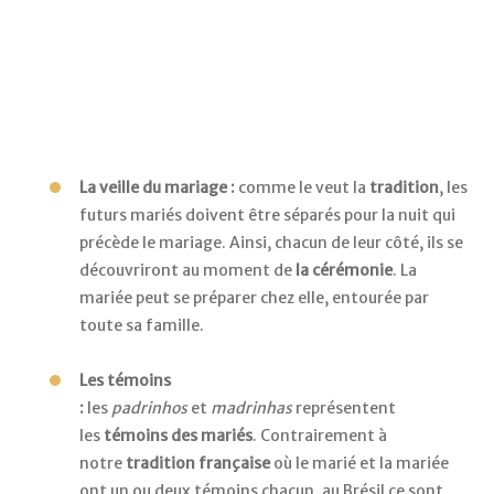
elles
aussi
un
futur
mari.
La veille du mariage :
comme le veut la
tradition
, les
futurs mariés doivent être séparés pour la nuit qui
précède le mariage. Ainsi, chacun de leur côté, ils se
découvriront au moment de
la cérémonie
. La
mariée peut se préparer chez elle, entourée par
toute sa famille.
Les témoins
:
les
padrinhos
et
madrinhas
représentent
les
témoins des mariés
. Contrairement à
notre
tradition française
où le marié et la mariée
ont un ou deux témoins chacun, au Brésil ce sont