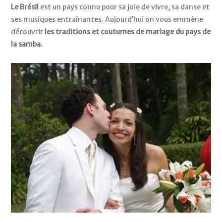
Le Brésil
est un pays connu pour sa joie de vivre, sa danse et
ses musiques entraînantes. Aujourd’hui on vous emmène
découvrir
les traditions et coutumes de mariage du pays de
la samba.
La
robe
de
la
mariée
:
l’une
des
traditions
plutôt
originales
se
passe
sur
la