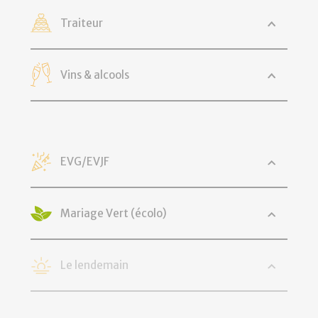
Traiteur
Vins & alcools
EVG/EVJF
Mariage Vert (écolo)
Le lendemain