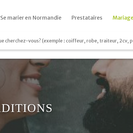
Le jour J
Se marier en Normandie
Prestataires
Mariage
Préparatifs
Le lendemain
Cadeaux
ADITIONS