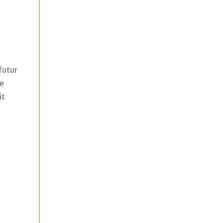
 futur
le
it