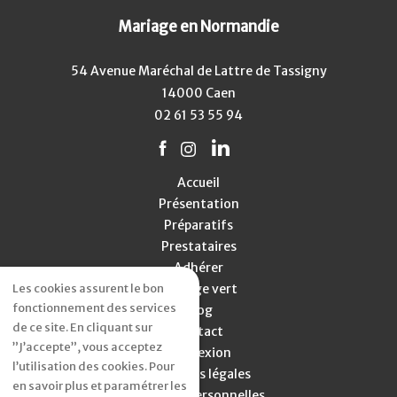
Mariage en Normandie
54 Avenue Maréchal de Lattre de Tassigny
14000 Caen
02 61 53 55 94
Accueil
Présentation
Préparatifs
Prestataires
Adhérer
Mariage vert
Les cookies assurent le bon
fonctionnement des services
Blog
de ce site. En cliquant sur
Contact
”J’accepte”, vous acceptez
Connexion
l’utilisation des cookies. Pour
Mentions légales
en savoir plus et paramétrer les
Données personnelles