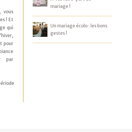
mariage !
 vous 
s ! Et 
Un mariage écolo : les bons
ge qui 
gestes !
iver, 
t pour 
iance 
z par 
ériode 