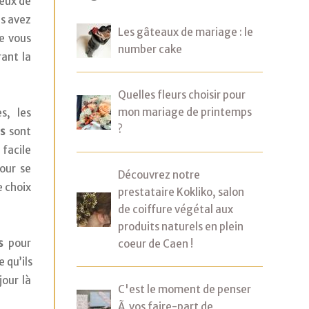
ieux de 
s avez 
Les gâteaux de mariage : le
 vous 
number cake
ant la 
Quelles fleurs choisir pour
mon mariage de printemps
, les 
?
ts
 sont 
acile 
our se 
Découvrez notre
 choix 
prestataire Kokliko, salon
 
de coiffure végétal aux
produits naturels en plein
s
 pour 
coeur de Caen !
 qu’ils 
our là 
C'est le moment de penser
Ã vos faire-part de