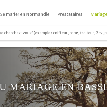
Le jour J
Se marier en Normandie
Prestataires
Mariage
Préparatifs
Le lendemain
Cadeaux
U MARIAGE EN BASSE