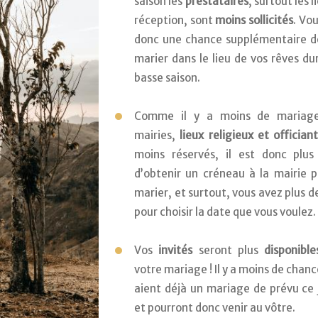
saison les 
prestataires
, surtout les l
réception, sont 
moins sollicités
. Vou
donc une chance supplémentaire de
marier dans le lieu de vos rêves dur
basse saison.
Comme il y a moins de mariages
mairies, 
lieux religieux et offician
moins réservés, il est donc plus f
d’obtenir un créneau à la mairie p
marier, et surtout, vous avez plus de
pour choisir la date que vous voulez.
Vos 
invités
 seront plus 
disponible
votre mariage ! Il y a moins de chance
aient déjà un mariage de prévu ce j
et pourront donc venir au vôtre. 