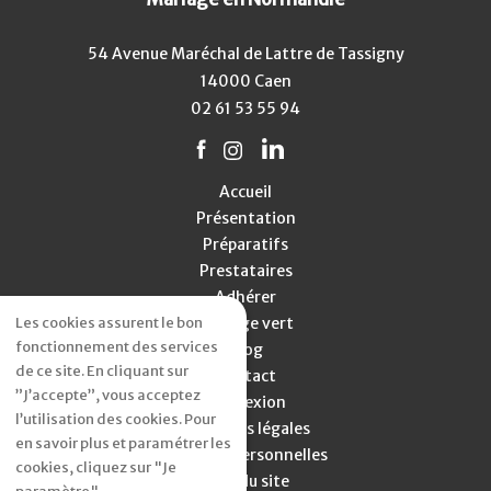
54 Avenue Maréchal de Lattre de Tassigny
14000 Caen
02 61 53 55 94
Accueil
Présentation
Préparatifs
Prestataires
Adhérer
Les cookies assurent le bon
Mariage vert
fonctionnement des services
Blog
de ce site. En cliquant sur
Contact
”J’accepte”, vous acceptez
Connexion
l’utilisation des cookies. Pour
Mentions légales
en savoir plus et paramétrer les
Données personnelles
cookies, cliquez sur "Je
Plan du site