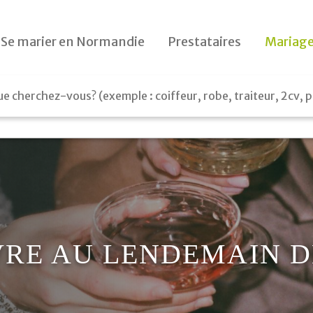
Le jour J
Se marier en Normandie
Prestataires
Mariage
Préparatifs
Le lendemain
Cadeaux
RE AU LENDEMAIN D