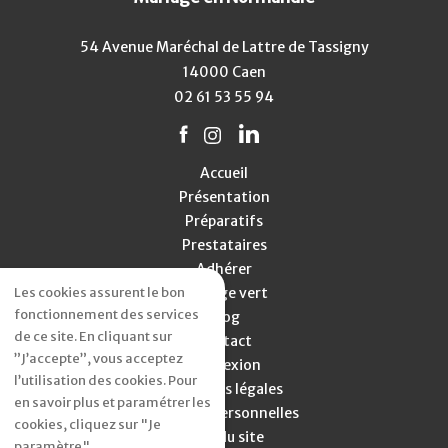
54 Avenue Maréchal de Lattre de Tassigny
14000 Caen
02 61 53 55 94
Accueil
Présentation
Préparatifs
Prestataires
Adhérer
Les cookies assurent le bon
Mariage vert
fonctionnement des services
Blog
de ce site. En cliquant sur
Contact
”J’accepte”, vous acceptez
Connexion
l’utilisation des cookies. Pour
Mentions légales
en savoir plus et paramétrer les
Données personnelles
cookies, cliquez sur "Je
Plan du site
paramètre".