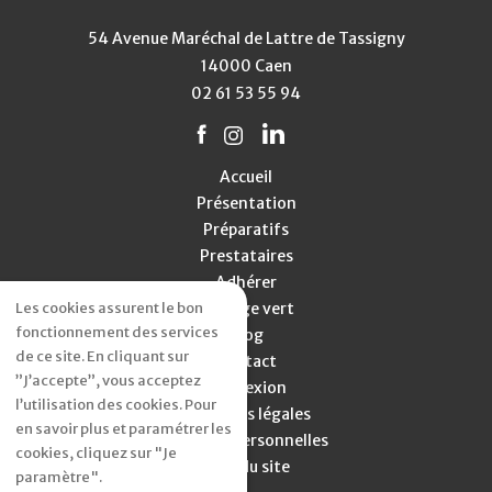
54 Avenue Maréchal de Lattre de Tassigny
14000 Caen
02 61 53 55 94
Accueil
Présentation
Préparatifs
Prestataires
Adhérer
Les cookies assurent le bon
Mariage vert
fonctionnement des services
Blog
de ce site. En cliquant sur
Contact
”J’accepte”, vous acceptez
Connexion
l’utilisation des cookies. Pour
Mentions légales
en savoir plus et paramétrer les
Données personnelles
cookies, cliquez sur "Je
Plan du site
paramètre".